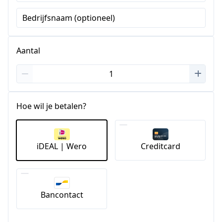
Staten
Bedrijfsnaam (optioneel)
+1
Aantal
Hoe wil je betalen?
iDEAL | Wero
Creditcard
Bancontact